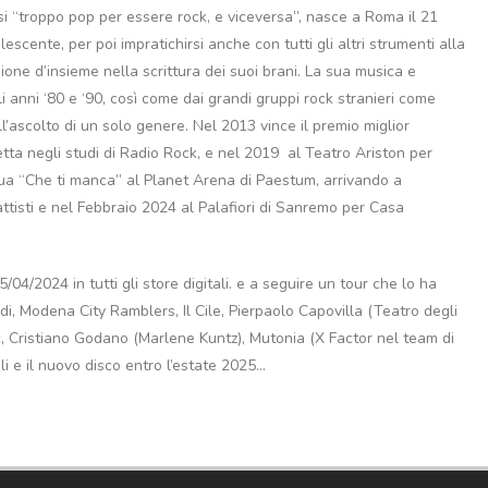
i “troppo pop per essere rock, e viceversa”, nasce a Roma il 21
scente, per poi impratichirsi anche con tutti gli altri strumenti alla
ione d’insieme nella scrittura dei suoi brani. La sua musica e
i anni ‘80 e ‘90, così come dai grandi gruppi rock stranieri come
ll’ascolto di un solo genere. Nel 2013 vince il premio miglior
retta negli studi di Radio Rock, e nel 2019 al Teatro Ariston per
ua “Che ti manca” al Planet Arena di Paestum, arrivando a
Battisti e nel Febbraio 2024 al Palafiori di Sanremo per Casa
/04/2024 in tutti gli store digitali. e a seguire un tour che lo ha
idi, Modena City Ramblers, Il Cile, Pierpaolo Capovilla (Teatro degli
c, Cristiano Godano (Marlene Kuntz), Mutonia (X Factor nel team di
oli e il nuovo disco entro l’estate 2025…