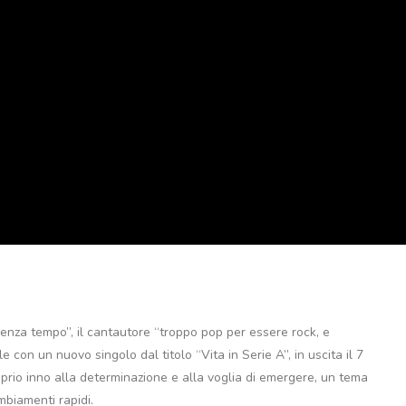
Senza tempo”, il cantautore “troppo pop per essere rock, e
 con un nuovo singolo dal titolo “Vita in Serie A”, in uscita il 7
prio inno alla determinazione e alla voglia di emergere, un tema
mbiamenti rapidi.