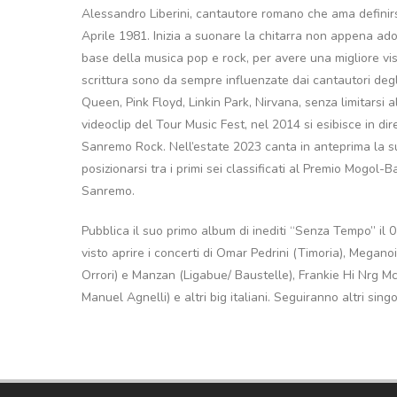
Alessandro Liberini, cantautore romano che ama definirs
Aprile 1981. Inizia a suonare la chitarra non appena adole
base della musica pop e rock, per avere una migliore vis
scrittura sono da sempre influenzate dai cantautori degl
Queen, Pink Floyd, Linkin Park, Nirvana, senza limitarsi a
videoclip del Tour Music Fest, nel 2014 si esibisce in di
Sanremo Rock. Nell’estate 2023 canta in anteprima la s
posizionarsi tra i primi sei classificati al Premio Mogol-
Sanremo.
Pubblica il suo primo album di inediti “Senza Tempo” il 05
visto aprire i concerti di Omar Pedrini (Timoria), Megano
Orrori) e Manzan (Ligabue/ Baustelle), Frankie Hi Nrg M
Manuel Agnelli) e altri big italiani. Seguiranno altri sing