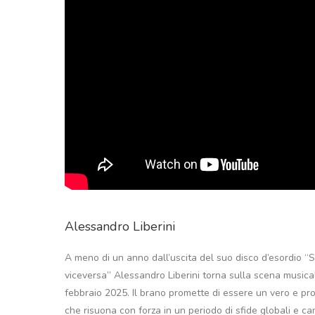
Alessandro Liberini
A meno di un anno dall’uscita del suo disco d’esordio “
viceversa” Alessandro Liberini torna sulla scena musicale
febbraio 2025. Il brano promette di essere un vero e pro
che risuona con forza in un periodo di sfide globali e ca