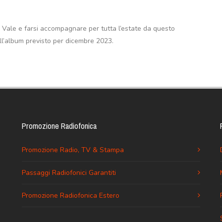
 Vale e farsi accompagnare per tutta l’estate da questo
ll’album previsto per dicembre 2023.
Promozione Radiofonica
Promozione Radio, TV & Stampa
Passaggi Radiofonici Garantiti
Promozione Radiofonica Estero