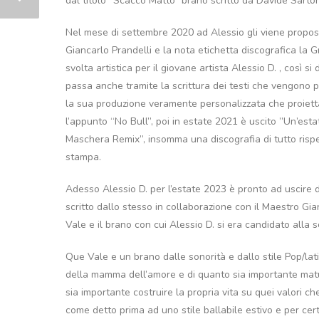
dal titolo “Scacco Matto” brano scritto da Davide Sart
Nel mese di settembre 2020 ad Alessio gli viene propo
Giancarlo Prandelli e la nota etichetta discografica la
svolta artistica per il giovane artista Alessio D. , così s
passa anche tramite la scrittura dei testi che vengono pr
la sua produzione veramente personalizzata che proietta n
l’appunto “No Bull”, poi in estate 2021 è uscito ”Un’es
Maschera Remix”, insomma una discografia di tutto rispe
stampa.
Adesso Alessio D. per l’estate 2023 è pronto ad uscire 
scritto dallo stesso in collaborazione con il Maestro 
Vale e il brano con cui Alessio D. si era candidato alla
Que Vale e un brano dalle sonorità e dallo stile Pop/lat
della mamma dell’amore e di quanto sia importante matur
sia importante costruire la propria vita su quei valori 
come detto prima ad uno stile ballabile estivo e per certi