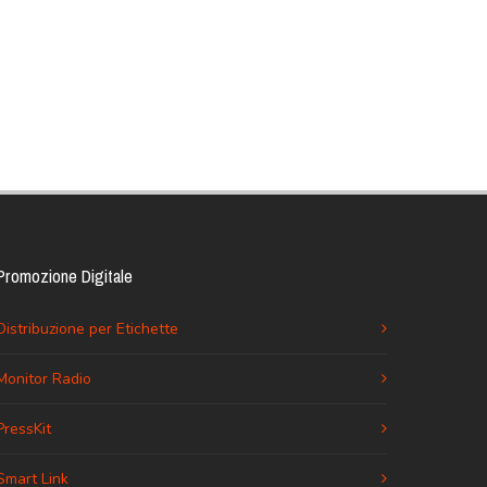
Promozione Digitale
Distribuzione per Etichette
Monitor Radio
PressKit
Smart Link