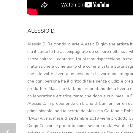
ALESSIO D.
Alessio Di Raimondo in arte Alessio D. giovane artista Ita
ma il canto lo ha accompagnato da sempre nella sua vita
senza esitare il cantante, i suoi testi rispecchiano la real
maturazione e come uomo che come artista e stata segna
che alle volte diventa un peso per chi’ vorrebbe integra
che ogni persona ha il diritto di fare senza giudizi e pregi
produttore Massimo Galfano, proprietario della Eventi e
collaborazione artistica, tanto che dopo alcuni mesi la 
Alessio D. ( riproponendo un brano di Carmen Ferreri da
primo singolo inedito scritto da Massimo Galfano e Rober
“BASTA”, nel mese di settembre 2019 viene prodotto il s
Diego Ceccon, e prodotto come sempre dalla Eventi e Ma