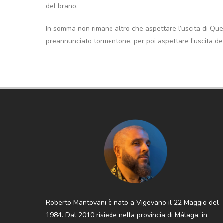
del brano.
In somma non rimane altro che aspettare l’uscita di Que
preannunciato tormentone, per poi aspettare l’uscita de
Roberto Mantovani è nato a Vigevano il 22 Maggio del
1984. Dal 2010 risiede nella provincia di Málaga, in