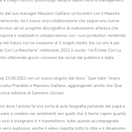
ore e Diego Ceccon, prodottogli sempre dalla Eventi e Management.
sto dal suo manager Massimo Galfano un’incontro con il Maestro
 Gnerecords, da li nasce una collaborazione che segna una nuova
i da inizo ad un progetto discografico di maturazione artistica che
oposti e realizzati in collaborazione con i suoi produttori, rendendo
el futuro con la creazione di 5 singoli inediti, tra cui uno è per
tate Con La Maschera” nell’estate 2022 è uscito “Un’Estate Con La
tto ottenendo grossi consensi dai social dal pubblico e dalla
dal 23.06.2023 con un nuovo singolo dal titolo “Que Vale”, brano
Giancarlo Prandelli e Massimo Galfano, aggiungendo anche che Que
 scorsa edizione di Sanremo Giovani.
ino dove l’artista fa una sorta di auto biografia parlando del papà e
are e credere nei sentimenti veri quelli che ti fanno capire quanto
che essi ti insegnano e ti trasmettono, tutto questo accompagnato
 versi esplosivo, anche il video rispetta tutto lo stile e il dinamismo