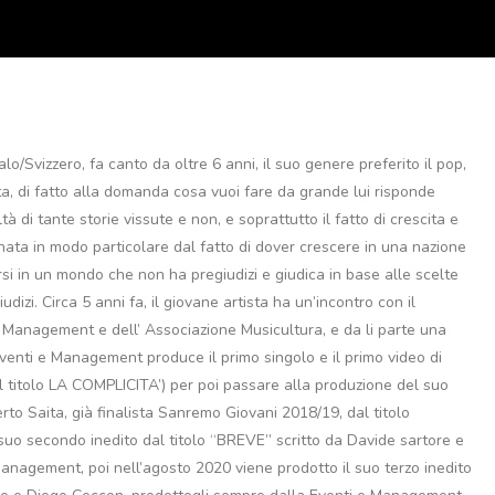
lo/Svizzero, fa canto da oltre 6 anni, il suo genere preferito il pop,
, di fatto alla domanda cosa vuoi fare da grande lui risponde
tà di tante storie vissute e non, e soprattutto il fatto di crescita e
ta in modo particolare dal fatto di dover crescere in una nazione
rsi in un mondo che non ha pregiudizi e giudica in base alle scelte
udizi. Circa 5 anni fa, il giovane artista ha un’incontro con il
 Management e dell’ Associazione Musicultura, e da li parte una
Eventi e Management produce il primo singolo e il primo video di
l titolo LA COMPLICITA’) per poi passare alla produzione del suo
to Saita, già finalista Sanremo Giovani 2018/19, dal titolo
uo secondo inedito dal titolo “BREVE” scritto da Davide sartore e
nagement, poi nell’agosto 2020 viene prodotto il suo terzo inedito