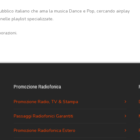
l pubblico italiano che ama la musica Dance e Pop, cercando airplay
nelle playlist specializzate.
borazioni.
Promozione Radiofonica
Promozione Radio, TV & Stampa
Passaggi Radiofonici Garantiti
Promozione Radiofonica Estero