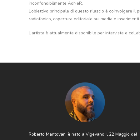
inconfondibilmente AoNeR.
L’obiettivo principale di questo rilascio è coinvolgere i
radiofonico, copertura editoriale sui media e inserimenti 
L’artista è attualmente disponibile per interviste e colla
Roberto Mantovani è nato a Vigevano il 22 Maggio del