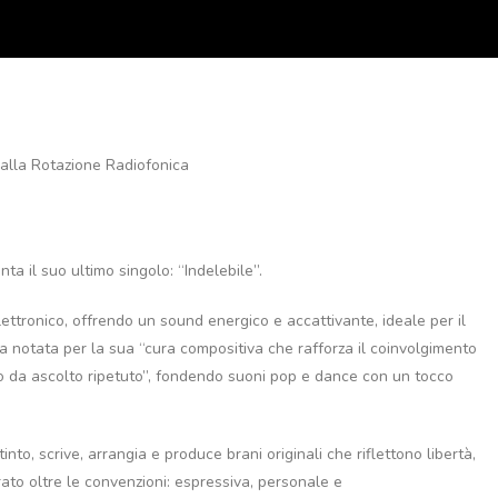
alla Rotazione Radiofonica
ta il suo ultimo singolo: “Indelebile”.
ttronico, offrendo un sound energico e accattivante, ideale per il
ta notata per la sua “cura compositiva che rafforza il coinvolgimento
no da ascolto ripetuto”, fondendo suoni pop e dance con un tocco
nto, scrive, arrangia e produce brani originali che riflettono libertà,
rato oltre le convenzioni: espressiva, personale e