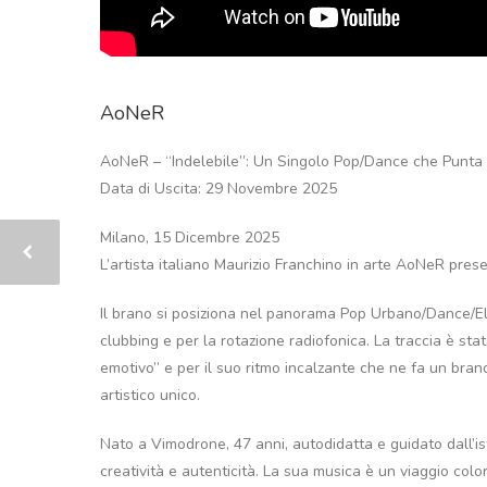
AoNeR
AoNeR – “Indelebile”: Un Singolo Pop/Dance che Punta 
Data di Uscita: 29 Novembre 2025
Milano, 15 Dicembre 2025
L’artista italiano Maurizio Franchino in arte AoNeR presen
Il brano si posiziona nel panorama Pop Urbano/Dance/Ele
clubbing e per la rotazione radiofonica. La traccia è sta
emotivo” e per il suo ritmo incalzante che ne fa un bra
artistico unico.
Nato a Vimodrone, 47 anni, autodidatta e guidato dall’isti
creatività e autenticità. La sua musica è un viaggio colo