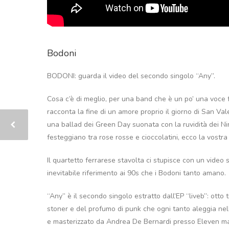
Bodoni
BODONI: guarda il video del secondo singolo “Any”.
Cosa c’è di meglio, per una band che è un po’ una voce fu
racconta la fine di un amore proprio il giorno di San Va
una ballad dei Green Day suonata con la ruvidità dei Nirv
festeggiano tra rose rosse e cioccolatini, ecco la vostr
Il quartetto ferrarese stavolta ci stupisce con un video
inevitabile riferimento ai 90s che i Bodoni tanto amano.
“Any” è il secondo singolo estratto dall’EP “liveb”: ott
stoner e del profumo di punk che ogni tanto aleggia nel
e masterizzato da Andrea De Bernardi presso Eleven mast