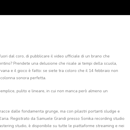
ori dal coro, di pubblicare il video ufficiale di un brano che
lentino? Prendete una delusione che risale ai tempi della scuola,
ana e il gioco è fatto: se siete tra coloro che il 14 febbraio non
a colonna sonora perfetta.
 semplice, pulito e lineare, in cui non manca però almeno un
o tracce dalle fondamenta grunge, ma con pilastri portanti sludge e
l’aria. Registrato da Samuele Grandi presso Sonika recording studio
ering studio, è disponibile su tutte le piattaforme streaming e nei