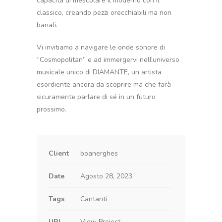
capacità di mescolare il moderno con il
classico, creando pezzi orecchiabili ma non
banali.
Vi invitiamo a navigare le onde sonore di
“Cosmopolitan” e ad immergervi nell’universo
musicale unico di DIAMANTE, un artista
esordiente ancora da scoprire ma che farà
sicuramente parlare di sé in un futuro
prossimo.
Client
boanerghes
Date
Agosto 28, 2023
Tags
Cantanti
URL
View Project