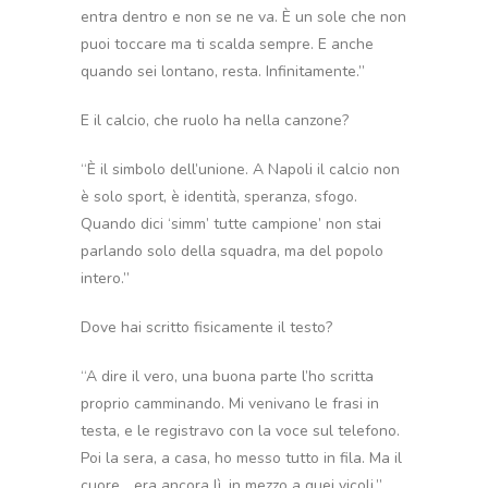
entra dentro e non se ne va. È un sole che non
puoi toccare ma ti scalda sempre. E anche
quando sei lontano, resta. Infinitamente.”
E il calcio, che ruolo ha nella canzone?
“È il simbolo dell’unione. A Napoli il calcio non
è solo sport, è identità, speranza, sfogo.
Quando dici ‘simm’ tutte campione’ non stai
parlando solo della squadra, ma del popolo
intero.”
Dove hai scritto fisicamente il testo?
“A dire il vero, una buona parte l’ho scritta
proprio camminando. Mi venivano le frasi in
testa, e le registravo con la voce sul telefono.
Poi la sera, a casa, ho messo tutto in fila. Ma il
cuore… era ancora lì, in mezzo a quei vicoli.”