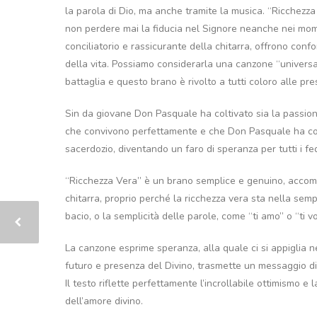
la parola di Dio, ma anche tramite la musica. “Ricchezza V
non perdere mai la fiducia nel Signore neanche nei mom
conciliatorio e rassicurante della chitarra, offrono con
della vita. Possiamo considerarla una canzone “univers
battaglia e questo brano è rivolto a tutti coloro alle pre
Sin da giovane Don Pasquale ha coltivato sia la passione
che convivono perfettamente e che Don Pasquale ha cont
sacerdozio, diventando un faro di speranza per tutti i fed
“Ricchezza Vera” è un brano semplice e genuino, accomp
chitarra, proprio perché la ricchezza vera sta nella semp
bacio, o la semplicità delle parole, come “ti amo” o “ti v
La canzone esprime speranza, alla quale ci si appiglia nei 
futuro e presenza del Divino, trasmette un messaggio di c
Il testo riflette perfettamente l’incrollabile ottimismo e
dell’amore divino.