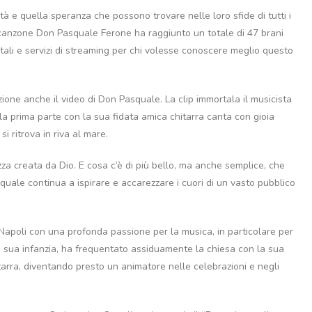
ità e quella speranza che possono trovare nelle loro sfide di tutti i
a canzone Don Pasquale Ferone ha raggiunto un totale di 47 brani
digitali e servizi di streaming per chi volesse conoscere meglio questo
ione anche il video di Don Pasquale. La clip immortala il musicista
lla prima parte con la sua fidata amica chitarra canta con gioia
 ritrova in riva al mare.
za creata da Dio. E cosa c’è di più bello, ma anche semplice, che
uale continua a ispirare e accarezzare i cuori di un vasto pubblico
Napoli con una profonda passione per la musica, in particolare per
lla sua infanzia, ha frequentato assiduamente la chiesa con la sua
itarra, diventando presto un animatore nelle celebrazioni e negli