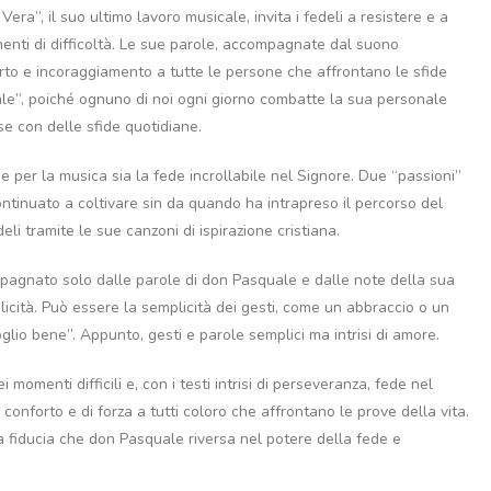
era”, il suo ultimo lavoro musicale, invita i fedeli a resistere e a
enti di difficoltà. Le sue parole, accompagnate dal suono
forto e incoraggiamento a tutte le persone che affrontano le sfide
ale”, poiché ognuno di noi ogni giorno combatte la sua personale
se con delle sfide quotidiane.
 per la musica sia la fede incrollabile nel Signore. Due “passioni”
inuato a coltivare sin da quando ha intrapreso il percorso del
eli tramite le sue canzoni di ispirazione cristiana.
agnato solo dalle parole di don Pasquale e dalle note della sua
licità. Può essere la semplicità dei gesti, come un abbraccio o un
oglio bene”. Appunto, gesti e parole semplici ma intrisi di amore.
momenti difficili e, con i testi intrisi di perseveranza, fede nel
onforto e di forza a tutti coloro che affrontano le prove della vita.
 la fiducia che don Pasquale riversa nel potere della fede e