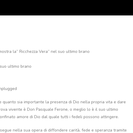
ostra la” Ricchezza Vera” nel suo ultimo brano
 suo ultimo brano
 unplugged
 quanto sia importante la presenza di Dio nella propria vita e dare
rova vivente è Don Pasquale Ferone, o meglio lo è il suo ultimo
onfinato amore di Dio dal quale tutti i fedeli possono attingere.
segue nella sua opera di diffondere carità, fede e speranza tramite