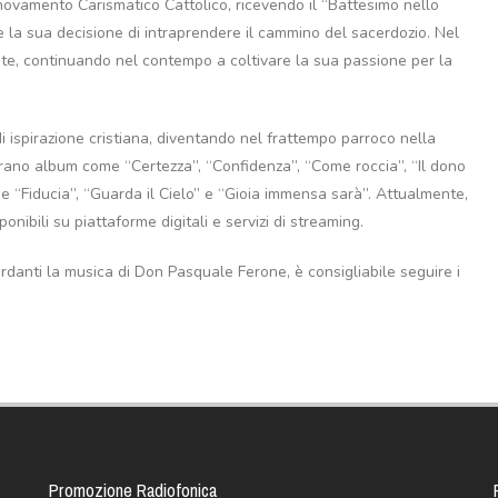
nnovamento Carismatico Cattolico, ricevendo il “Battesimo nello
re la sua decisione di intraprendere il cammino del sacerdozio. Nel
te, continuando nel contempo a coltivare la sua passione per la
 ispirazione cristiana, diventando nel frattempo parroco nella
figurano album come “Certezza”, “Confidenza”, “Come roccia”, “Il dono
e “Fiducia”, “Guarda il Cielo” e “Gioia immensa sarà”. Attualmente,
ponibili su piattaforme digitali e servizi di streaming.
rdanti la musica di Don Pasquale Ferone, è consigliabile seguire i
Promozione Radiofonica