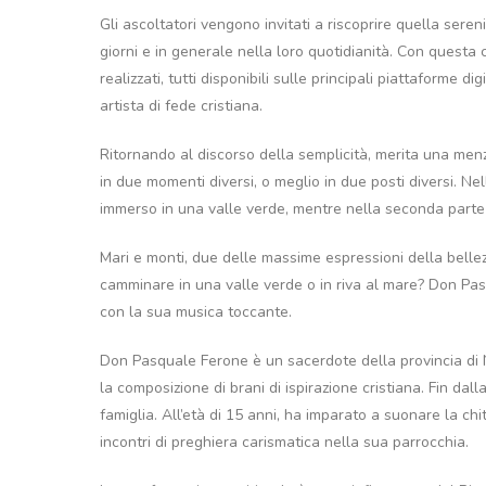
Gli ascoltatori vengono invitati a riscoprire quella seren
giorni e in generale nella loro quotidianità. Con quest
realizzati, tutti disponibili sulle principali piattaforme 
artista di fede cristiana.
Ritornando al discorso della semplicità, merita una menz
in due momenti diversi, o meglio in due posti diversi. Ne
immerso in una valle verde, mentre nella seconda parte si
Mari e monti, due delle massime espressioni della bellez
camminare in una valle verde o in riva al mare? Don Pasq
con la sua musica toccante.
Don Pasquale Ferone è un sacerdote della provincia di 
la composizione di brani di ispirazione cristiana. Fin da
famiglia. All’età di 15 anni, ha imparato a suonare la ch
incontri di preghiera carismatica nella sua parrocchia.