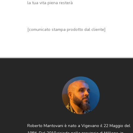
la tua vita piena resterà
[comunicato stampa prodotto dal cliente]
Roberto Mantovani è nato a Vigevano il 22 Maggio del