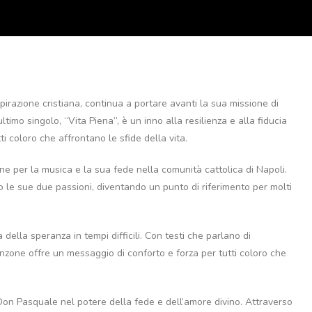
razione cristiana, continua a portare avanti la sua missione di
timo singolo, “Vita Piena”, è un inno alla resilienza e alla fiducia
i coloro che affrontano le sfide della vita.
e per la musica e la sua fede nella comunità cattolica di Napoli.
 le sue due passioni, diventando un punto di riferimento per molti
ella speranza in tempi difficili. Con testi che parlano di
anzone offre un messaggio di conforto e forza per tutti coloro che
 di Don Pasquale nel potere della fede e dell’amore divino. Attraverso