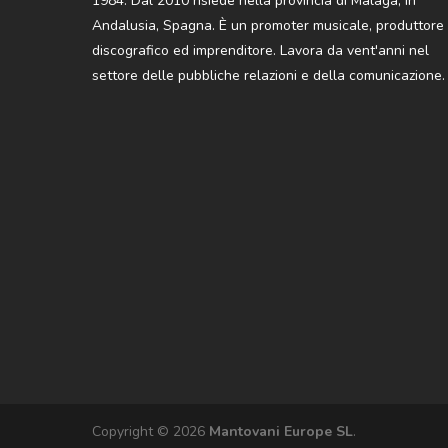
1984. Dal 2010 risiede nella provincia di Málaga, in
Andalusia, Spagna. È un promoter musicale, produttore
discografico ed imprenditore. Lavora da vent'anni nel
settore delle pubbliche relazioni e della comunicazione.
Copyright © 2026
Mantovani Europe SL
.