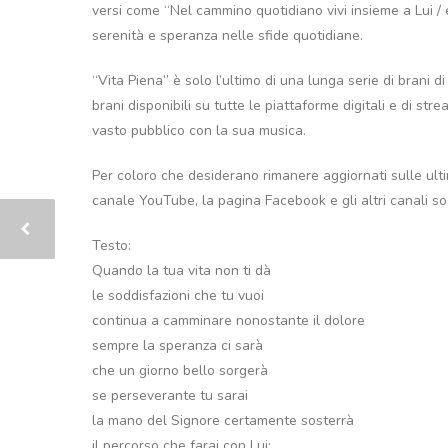
versi come “Nel cammino quotidiano vivi insieme a Lui / e 
serenità e speranza nelle sfide quotidiane.
“Vita Piena” è solo l’ultimo di una lunga serie di brani
brani disponibili su tutte le piattaforme digitali e di st
vasto pubblico con la sua musica.
Per coloro che desiderano rimanere aggiornati sulle ulti
canale YouTube, la pagina Facebook e gli altri canali soci
Testo:
Quando la tua vita non ti dà
le soddisfazioni che tu vuoi
continua a camminare nonostante il dolore
sempre la speranza ci sarà
che un giorno bello sorgerà
se perseverante tu sarai
la mano del Signore certamente sosterrà
il percorso che farai con Lui;