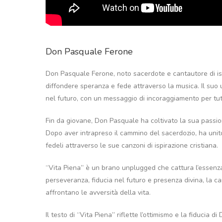
Don Pasquale Ferone
Don Pasquale Ferone, noto sacerdote e cantautore di ispi
diffondere speranza e fede attraverso la musica. Il suo ul
nel futuro, con un messaggio di incoraggiamento per tutt
Fin da giovane, Don Pasquale ha coltivato la sua passion
Dopo aver intrapreso il cammino del sacerdozio, ha unito
fedeli attraverso le sue canzoni di ispirazione cristiana.
“Vita Piena” è un brano unplugged che cattura l’essenza d
perseveranza, fiducia nel futuro e presenza divina, la c
affrontano le avversità della vita.
Il testo di “Vita Piena” riflette l’ottimismo e la fiducia