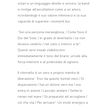
solari e un linguaggio diretto e sincero, la band
si rivolge all’ascoltatore come a un amico,
ricordandogli il suo valore intrinseco e la sua
capacità di superare i momenti bui.
“Sei una persona meravigliosa, / Come fossi il
Dio del Sole, / In grado di diventarlo / se non
dovessi vederlo / nel cielo o intorno a te”.
Questi versi iniziali stabiliscono
immediatamente il tono del brano: un’ode alla
forza interiore e al potenziale di ognuno.
Il ritornello è un vero e proprio mantra di
liberazione: “Esci da questo tunnel nero / Di
disperazione / hai un dolore vero ma / ora
entra in azione / Lascialo andare / Getta le
ceneri nel mare / Sii preparato ad accogliere /
ciò che sta / Per arrivare”. Un invito energico a