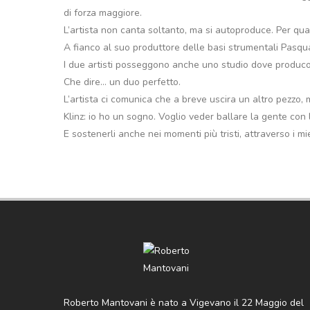
di forza maggiore.
L’artista non canta soltanto, ma si autoproduce. Per qua
A fianco al suo produttore delle basi strumentali Pasqu
I due artisti posseggono anche uno studio dove produco
Che dire… un duo perfetto.
L’artista ci comunica che a breve uscira un altro pezzo,
Klinz: io ho un sogno. Voglio veder ballare la gente con l
E sostenerli anche nei momenti più tristi, attraverso i mie
Roberto Mantovani è nato a Vigevano il 22 Maggio del