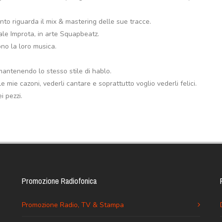
nto riguarda il mix & mastering delle sue tracce.
ale Improta, in arte Squapbeatz.
no la loro musica.
 mantenendo lo stesso stile di hablo.
e mie cazoni, vederli cantare e soprattutto voglio vederli felici.
i pezzi.
Promozione Radiofonica
Promozione Radio, TV & Stampa