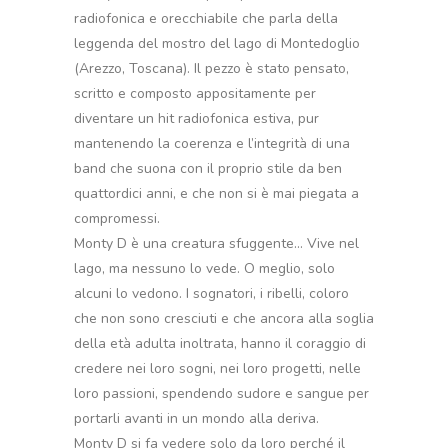
radiofonica e orecchiabile che parla della
leggenda del mostro del lago di Montedoglio
(Arezzo, Toscana). Il pezzo è stato pensato,
scritto e composto appositamente per
diventare un hit radiofonica estiva, pur
mantenendo la coerenza e l’integrità di una
band che suona con il proprio stile da ben
quattordici anni, e che non si è mai piegata a
compromessi.
Monty D è una creatura sfuggente… Vive nel
lago, ma nessuno lo vede. O meglio, solo
alcuni lo vedono. I sognatori, i ribelli, coloro
che non sono cresciuti e che ancora alla soglia
della età adulta inoltrata, hanno il coraggio di
credere nei loro sogni, nei loro progetti, nelle
loro passioni, spendendo sudore e sangue per
portarli avanti in un mondo alla deriva.
Monty D si fa vedere solo da loro perché il