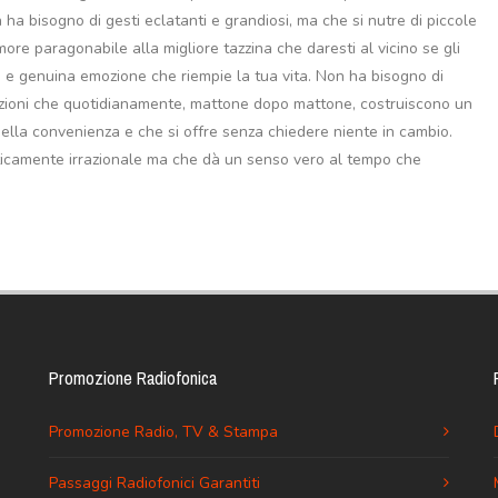
ha bisogno di gesti eclatanti e grandiosi, ma che si nutre di piccole
ore paragonabile alla migliore tazzina che daresti al vicino se gli
ce e genuina emozione che riempie la tua vita. Non ha bisogno di
mozioni che quotidianamente, mattone dopo mattone, costruiscono un
della convenienza e che si offre senza chiedere niente in cambio.
aticamente irrazionale ma che dà un senso vero al tempo che
Promozione Radiofonica
Promozione Radio, TV & Stampa
Passaggi Radiofonici Garantiti