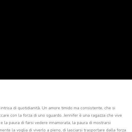
intrisa di quotidianità. Un amore timido ma consistente, che si
care con la forza di uno sguardo. Jennifer è una ragazza che vive
 e la paura di farsi vedere innamorata, la paura di mostrarsi
te la voglia di viverlo a pieno, di lasciarsi trasportare dalla forza