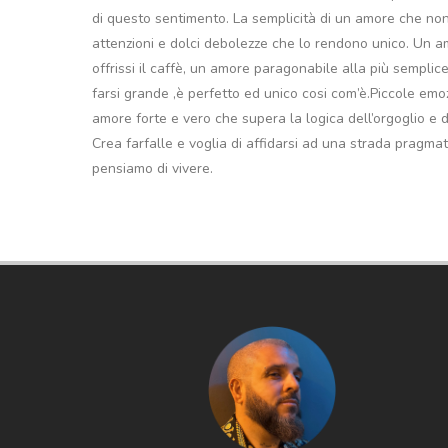
di questo sentimento. La semplicità di un amore che non 
attenzioni e dolci debolezze che lo rendono unico. Un am
offrissi il caffè, un amore paragonabile alla più sempli
farsi grande ,è perfetto ed unico cosi com’è.Piccole e
amore forte e vero che supera la logica dell’orgoglio e 
Crea farfalle e voglia di affidarsi ad una strada pragm
pensiamo di vivere.