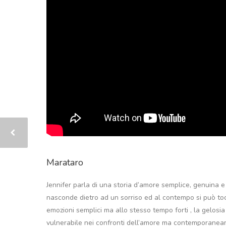
Marataro
Jennifer parla di una storia d’amore semplice, genuina e 
nasconde dietro ad un sorriso ed al contempo si può toc
emozioni semplici ma allo stesso tempo forti , la gelosia
vulnerabile nei confronti dell’amore ma contemporaneamen