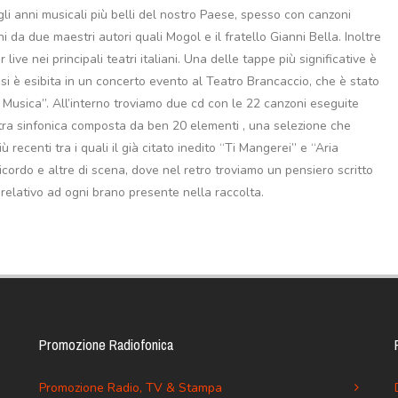
li anni musicali più belli del nostro Paese, spesso con canzoni
i da due maestri autori quali Mogol e il fratello Gianni Bella. Inoltre
ve nei principali teatri italiani. Una delle tappe più significative è
si è esibita in un concerto evento al Teatro Brancaccio, che è stato
la Musica”. All’interno troviamo due cd con le 22 canzoni eseguite
stra sinfonica composta da ben 20 elementi , una selezione che
ù recenti tra i quali il già citato inedito “Ti Mangerei” e “Aria
 ricordo e altre di scena, dove nel retro troviamo un pensiero scritto
relativo ad ogni brano presente nella raccolta.
Promozione Radiofonica
Promozione Radio, TV & Stampa