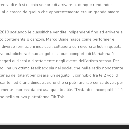
enza di età si rischia sempre di arrivare al dunque rendendosi
tano al distacco da quello che apparentemente era un grande amore
2019 scalando le classifiche vendite indipendenti fino ad arrivare a
sico contenente 8 canzoni. Marco Bside nasce come performer e
diverse formazioni musicali , collabora con diversi artisti in qualità
reve pubblicherà il suo singolo. L’album completo di Marialuna è
 negozi di dischi o direttamente negli eventi dell’artista stessa. Per
no , ha un ottimo feedback sia nei social che nelle radio nonostante
nali dei talent per crearsi un seguito. Il connubio fra le 2 voci di
sante , ed è una dimostrazione che si può fare rap senza dover, per
tamente espressi da chi usa questo stile. “Distanti e incompatibili” è
anche nella nuova piattaforma Tik Tok.