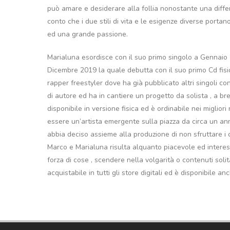
può amare e desiderare alla follia nonostante una differ
conto che i due stili di vita e le esigenze diverse por
ed una grande passione.
Marialuna esordisce con il suo primo singolo a Gennaio 
Dicembre 2019 la quale debutta con il suo primo Cd fi
rapper freestyler dove ha già pubblicato altri singoli con 
di autore ed ha in cantiere un progetto da solista , a b
disponibile in versione fisica ed è ordinabile nei migliori
essere un’artista emergente sulla piazza da circa un an
abbia deciso assieme alla produzione di non sfruttare i ca
Marco e Marialuna risulta alquanto piacevole ed interes
forza di cose , scendere nella volgarità o contenuti soli
acquistabile in tutti gli store digitali ed è disponibile 