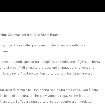
tilde Calamai
, del duo
Chic Boom Boom
.
ità, libertà e di tutte quelle madri che la società definisce
chemi.
anee, presenti, spesso tecnologiche, che educano i figli alla libertà
no ai propri figli di esplorare passioni e linguaggi che vengono
 un bambino, all’hip hop con top corto per una bambina, fino a un
ull’identità femminile. Una donna non è una sola cosa. Non è solo
 insieme di personalità che convivono: la ragazza che è stata,
e di essere… Soffocare una parte di sé per aderire a un modello