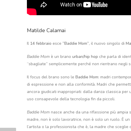
Matilde Calamai
Il
14 febbraio
esce
“Baddie Mom”
, il nuovo singolo di
Ma
Baddie Mom
è un brano
urban/hip hop
che parla di ident
“sbagliate” semplicemente perché non rientrano negli s
Il focus del brano sono le
Baddie Mom
: madri contempor
di espressione e non alla conformità. Madri che permetto
ancora giudicati inappropriati: dalla danza classica per
uso consapevole della tecnologia fin da piccoli.
Baddie Mom
nasce anche da una riflessione più ampia s
madre, non è solo lavoratrice, non è solo un ruolo. È un
l’artista o la professionista che è, la madre che scegli