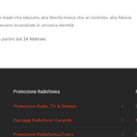
 madri che educano alla libertà invece che al controllo, alla fiducia
 essere incasellate in un’unica identità.
a partire dal
14 febbraio
.
Promozione Radiofonica
Promozione Radio, TV & Stampa
Passaggi Radiofonici Garantiti
Promozione Radiofonica Estero