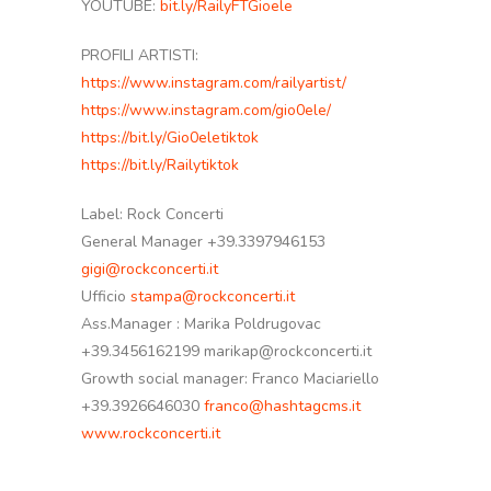
YOUTUBE:
bit.ly/RailyFTGioele
PROFILI ARTISTI:
https://www.instagram.com/railyartist/
https://www.instagram.com/gio0ele/
https://bit.ly/Gio0eletiktok
https://bit.ly/Railytiktok
Label: Rock Concerti
General Manager +39.3397946153
gigi@rockconcerti.it
Ufficio
stampa@rockconcerti.it
Ass.Manager : Marika Poldrugovac
+39.3456162199 marikap@rockconcerti.it
Growth social manager: Franco Maciariello
+39.3926646030
franco@hashtagcms.it
www.rockconcerti.it