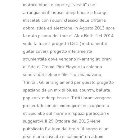
matrice blues e country, “vestiti” con
arrangiamenti house, deep house e lounge,
miscelati con i suoni classici delle chitarre
dobro, slide ed elettriche. In Agosto 2013 apre
la data pisana del tour di Alex Britti. Nel 2014
vede la luce il progetto I.G.C ( instrumental
guitar cover); progetto interamente
strumentale dove vengono ri-arrangiati brani
di Adele, Cream, Pink Floyd e la colonna
sonora del celebre film “Lo chiamavano
Trinità”. Gli arrangiamenti per questo progetto
spaziano da un mix di blues, country, ballate
pop-rock e deep house. Tutti i brani vengono
presentati con dei video girati in scogliere a
strapiombo sul mare e in spazzi particolari e
suggestivi. Il 29 Ottobre del 2015 viene
pubblicato l’ album dal titolo “il sogno di un
orso è una cascata di salmoni” un album