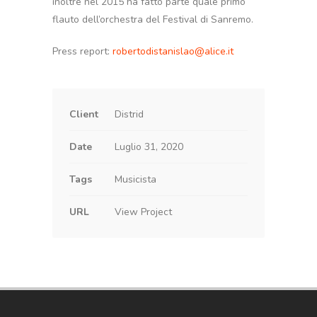
inoltre nel 2015 ha fatto parte quale primo
flauto dell’orchestra del Festival di Sanremo.
Press report:
robertodistanislao@alice.it
Client
Distrid
Date
Luglio 31, 2020
Tags
Musicista
URL
View Project