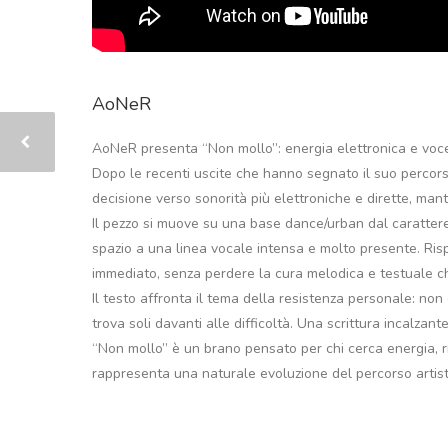
AoNeR
AoNeR presenta “Non mollo”: energia elettronica e voce
Dopo le recenti uscite che hanno segnato il suo perco
decisione verso sonorità più elettroniche e dirette, man
Il pezzo si muove su una base dance/urban dal carattere 
spazio a una linea vocale intensa e molto presente. Risp
immediato, senza perdere la cura melodica e testuale che
Il testo affronta il tema della resistenza personale: non
trova soli davanti alle difficoltà. Una scrittura incalzante
“Non mollo” è un brano pensato per chi cerca energia, ri
rappresenta una naturale evoluzione del percorso artis