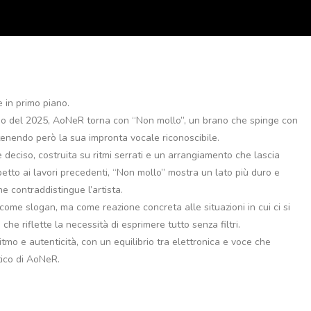
 in primo piano.
rso del 2025, AoNeR torna con “Non mollo”, un brano che spinge con
tenendo però la sua impronta vocale riconoscibile.
deciso, costruita su ritmi serrati e un arrangiamento che lascia
etto ai lavori precedenti, “Non mollo” mostra un lato più duro e
 contraddistingue l’artista.
 come slogan, ma come reazione concreta alle situazioni in cui ci si
 che riflette la necessità di esprimere tutto senza filtri.
tmo e autenticità, con un equilibrio tra elettronica e voce che
tico di AoNeR.