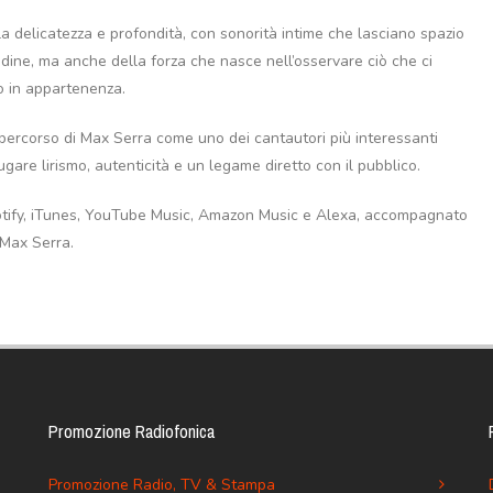
la delicatezza e profondità, con sonorità intime che lasciano spazio
udine, ma anche della forza che nasce nell’osservare ciò che ci
io in appartenenza.
l percorso di Max Serra come uno dei cantautori più interessanti
gare lirismo, autenticità e un legame diretto con il pubblico.
 Spotify, iTunes, YouTube Music, Amazon Music e Alexa, accompagnato
 Max Serra.
Promozione Radiofonica
Promozione Radio, TV & Stampa