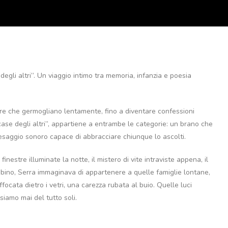
egli altri”. Un viaggio intimo tra memoria, infanzia e poesia
re che germogliano lentamente, fino a diventare confessioni
 case degli altri”, appartiene a entrambe le categorie: un brano che
 paesaggio sonoro capace di abbracciare chiunque lo ascolti.
inestre illuminate la notte, il mistero di vite intraviste appena, il
mbino, Serra immaginava di appartenere a quelle famiglie lontane,
ocata dietro i vetri, una carezza rubata al buio. Quelle luci
siamo mai del tutto soli.